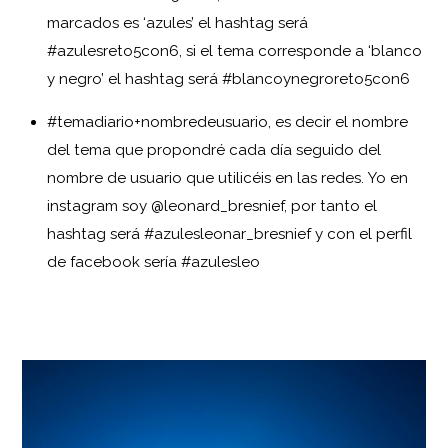
marcados es ‘azules’ el hashtag será
#azulesreto5con6, si el tema corresponde a ‘blanco
y negro’ el hashtag será #blancoynegroreto5con6
#temadiario+nombredeusuario, es decir el nombre
del tema que propondré cada día seguido del
nombre de usuario que utilicéis en las redes. Yo en
instagram soy @leonard_bresnief, por tanto el
hashtag será #azulesleonar_bresnief y con el perfil
de facebook sería #azulesleo