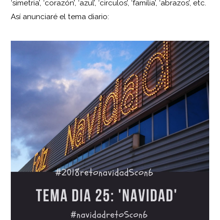
‘simetria’, ‘corazón’, ‘azul’, ‘circulos’, ‘familia’, ‘abrazos’, etc.
Así anunciaré el tema diario: