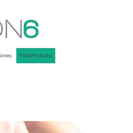
iones
FotoProducto