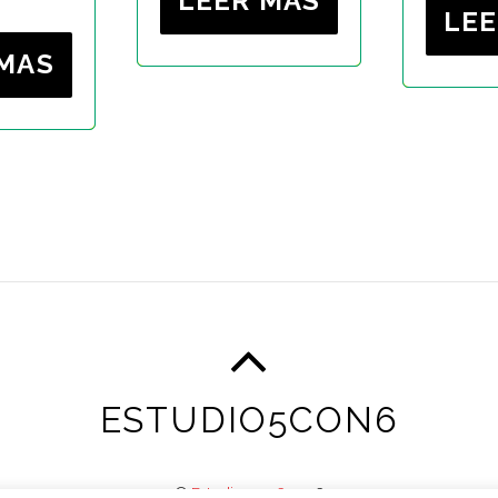
LEER MAS
LEE
 MAS
ESTUDIO5CON6
©
Estudio5con6
2026