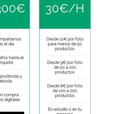
1300€
30€/H
ompañamos
Desde 10€ por foto
o el día
para menos de 50
productos
afos hasta el
nquete
Desde 9€ por foto
de 50 a 100
productos
 postboda y
reboda
Desde 8€ por foto
de 100 a 200
ón compra
productos
os digitales
En estudio o en tu