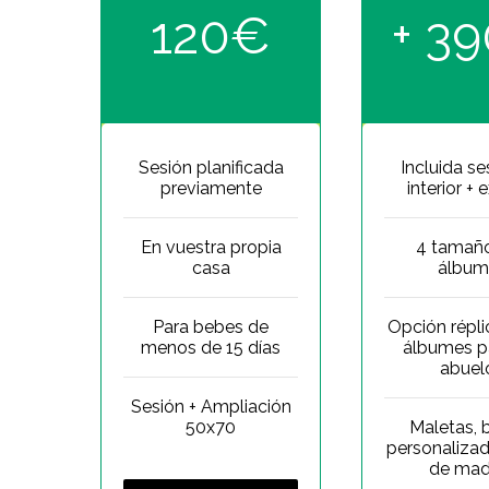
120€
+ 3
Sesión planificada
Incluida se
previamente
interior + 
En vuestra propia
4 tamañ
casa
álbum
Para bebes de
Opción répli
menos de 15 días
álbumes p
abuel
Sesión + Ampliación
50x70
Maletas, 
personalizad
de mad