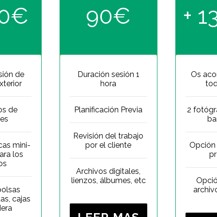
90€
90€
+ 
sión de
Duración sesión 1
Os ac
exterior
hora
tod
os de
Planificación Previa
2 fotógr
es
ba
Revisión del trabajo
cas mini-
por el cliente
Opción
ara los
p
os
Archivos digitales,
lienzos, álbumes, etc
Opci
bolsas
archiv
as, cajas
era