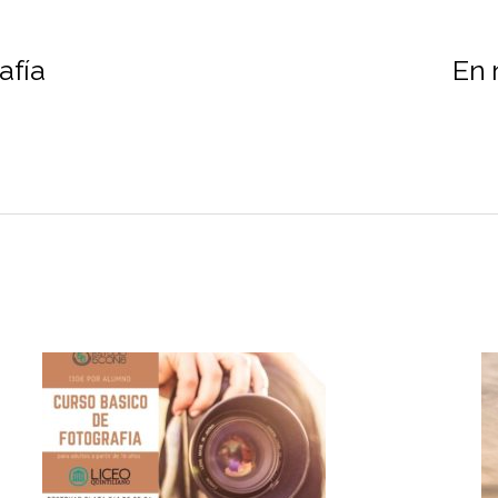
afía
En 