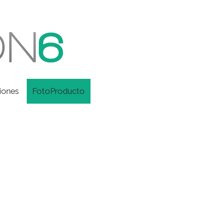
iones
FotoProducto