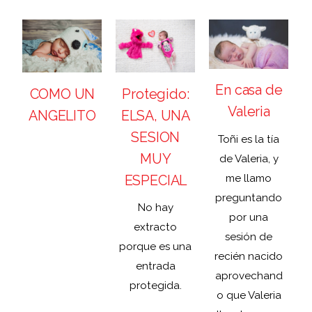
En casa de
Protegido:
COMO UN
Valeria
ELSA, UNA
ANGELITO
SESION
Toñi es la tía
MUY
de Valeria, y
ESPECIAL
me llamo
preguntando
No hay
por una
n
extracto
sesión de
porque es una
recién nacido
entrada
aprovechand
protegida.
o que Valeria