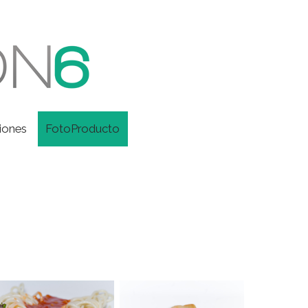
iones
FotoProducto